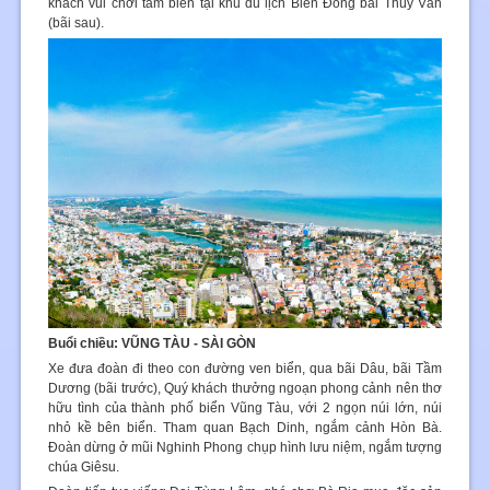
khách vui chơi tắm biển tại khu du lịch Biển Đông bãi Thùy Vân
(bãi sau).
Buổi chiều: VŨNG TÀU - SÀI GÒN
Xe đưa đoàn đi theo con đường ven biển, qua bãi Dâu, bãi Tầm
Dương (bãi trước), Quý khách thưởng ngoạn phong cảnh nên thơ
hữu tình của thành phố biển Vũng Tàu, với 2 ngọn núi lớn, núi
nhỏ kề bên biển. Tham quan Bạch Dinh, ngắm cảnh Hòn Bà.
Đoàn dừng ở mũi Nghinh Phong chụp hình lưu niệm, ngắm tượng
chúa Giêsu.