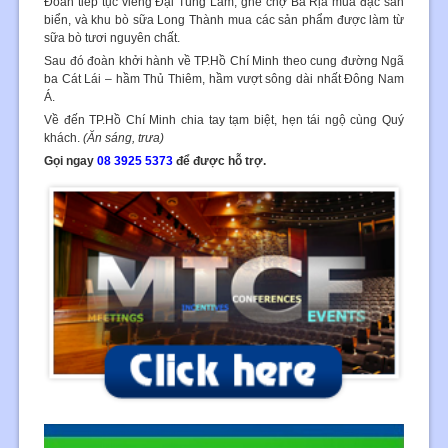
Đoàn tiếp tục viếng Đại Tùng Lâm, ghé chợ Bà Rịa mua đặc sản
biển, và khu bò sữa Long Thành mua các sản phẩm được làm từ
sữa bò tươi nguyên chất.
Sau đó đoàn khởi hành về TP.Hồ Chí Minh theo cung đường Ngã
ba Cát Lái – hầm Thủ Thiêm, hầm vượt sông dài nhất Đông Nam
Á.
Về đến TP.Hồ Chí Minh chia tay tạm biệt, hẹn tái ngộ cùng Quý
khách.
(Ăn sáng, trưa)
Gọi ngay
08 3925 5373
để được hỗ trợ.