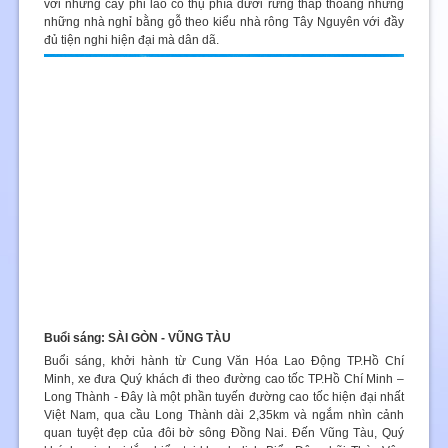
với những cây phi lao cổ thụ phía dưới rừng thấp thoáng những
những nhà nghỉ bằng gỗ theo kiểu nhà rông Tây Nguyên với đầy
đủ tiện nghi hiện đại mà dân dã.
Buổi sáng: SÀI GÒN - VŨNG TÀU
Buổi sáng, khởi hành từ Cung Văn Hóa Lao Động TP.Hồ Chí
Minh, xe đưa Quý khách đi theo đường cao tốc TP.Hồ Chí Minh –
Long Thành - Đây là một phần tuyến đường cao tốc hiện đại nhất
Việt Nam, qua cầu Long Thành dài 2,35km và ngắm nhìn cảnh
quan tuyệt đẹp của đôi bờ sông Đồng Nai. Đến Vũng Tàu, Quý