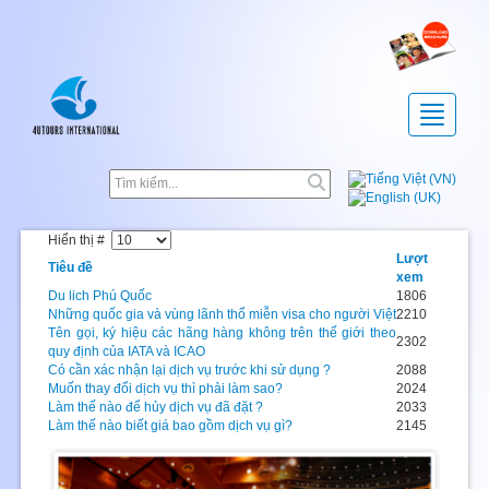
Toggle
navigatio
Hiển thị #
Lượt
Tiêu đề
xem
Du lich Phú Quốc
1806
Những quốc gia và vùng lãnh thổ miễn visa cho người Việt
2210
Tên gọi, ký hiệu các hãng hàng không trên thế giới theo
2302
quy định của IATA và ICAO
Có cần xác nhận lại dịch vụ trước khi sử dụng ?
2088
Muốn thay đổi dịch vụ thì phải làm sao?
2024
Làm thế nào để hủy dịch vụ đã đặt ?
2033
Làm thế nào biết giá bao gồm dịch vụ gì?
2145