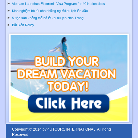
Vietnam Launches Electronic Visa Program for 40 Nationalities
Kinh nghiệm bỏ túi cho những người du lịch lần đầu
5 đặc sản không thể bỏ lỡ khi du lịch Nha Trang
Bãi Biển Railay
Copyright © 2014 by 4UTOURS INTERNATIONAL. All rights
Reserved.